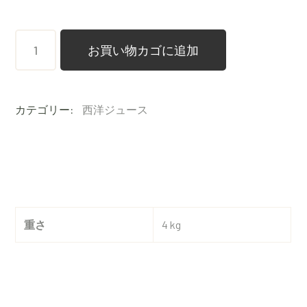
メ
お買い物カゴに追加
ロ
ウ・
カテゴリー:
西洋ジュース
リ
ッ
チ
2
本
重さ
4 kg
セ
ッ
ト
個